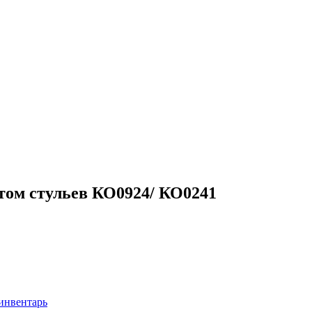
том стульев КО0924/ КО0241
инвентарь