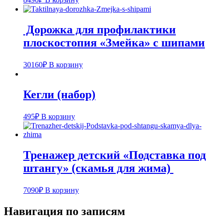
Дорожка для профилактики
плоскостопия «Змейка» с шипами
30160
₽
В корзину
Кегли (набор)
495
₽
В корзину
Тренажер детский «Подставка под
штангу» (скамья для жима)
7090
₽
В корзину
Навигация по записям